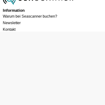
Information
Warum bei Seascanner buchen?
Newsletter
Kontakt
Datenschutz
Cookies-Richtlinie
AGB
Impressum
Zielgebiete
Kreuzfahrten ab Deutschland
Karibik Kreuzfahrt
Mittelmeer Kreuzfahrt
Norwegen Kreuzfahrt
Kanaren Kreuzfahrt