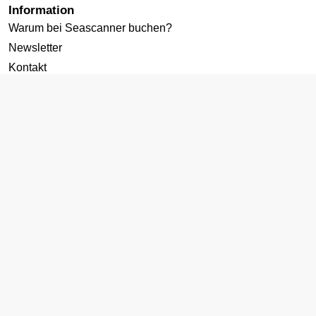
Information
Warum bei Seascanner buchen?
Newsletter
Kontakt
Datenschutz
Cookies-Richtlinie
AGB
Impressum
Zielgebiete
Kreuzfahrten ab Deutschland
Karibik Kreuzfahrt
Mittelmeer Kreuzfahrt
Norwegen Kreuzfahrt
Kanaren Kreuzfahrt
Transatlantik Kreuzfahrt