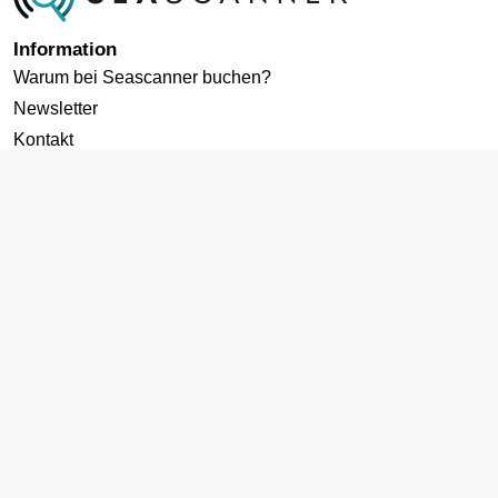
Information
Warum bei Seascanner buchen?
Newsletter
Kontakt
Datenschutz
Cookies-Richtlinie
AGB
Impressum
Zielgebiete
Kreuzfahrten ab Deutschland
Karibik Kreuzfahrt
Mittelmeer Kreuzfahrt
Norwegen Kreuzfahrt
Kanaren Kreuzfahrt