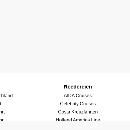
Reedereien
chland
AIDA Cruises
t
Celebrity Cruises
hrt
Costa Kreuzfahrten
rt
Holland America Line
rt
Norwegian Cruise Line