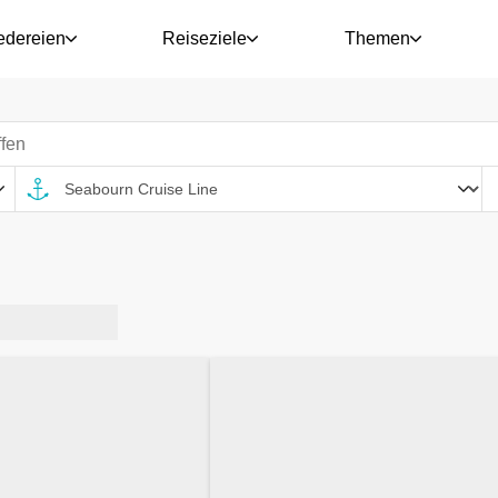
edereien
Reiseziele
Themen