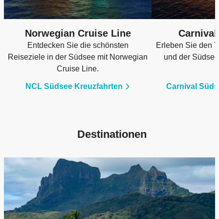
Norwegian Cruise Line
Carnival
Entdecken Sie die schönsten
Erleben Sie den 
Reiseziele in der Südsee mit Norwegian
und der Südsee 
Cruise Line.
NCL Südsee Kreuzfahrten
Carnival Süds
Destinationen