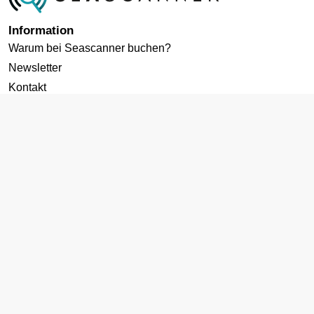
Information
Warum bei Seascanner buchen?
Newsletter
Kontakt
Datenschutz
Cookies-Richtlinie
AGB
Impressum
Zielgebiete
Kreuzfahrten ab Deutschland
Karibik Kreuzfahrt
Mittelmeer Kreuzfahrt
Norwegen Kreuzfahrt
Kanaren Kreuzfahrt