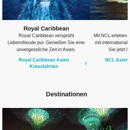
Royal Caribbean
Royal Caribbean versprüht
Mit NCL erleben 
Lebensfreude pur. Genießen Sie eine
mit internationa
unvergessliche Zeit in Asien.
Sie jetzt 
Royal Caribbean Asien
NCL Asien 
Kreuzfahrten
Destinationen