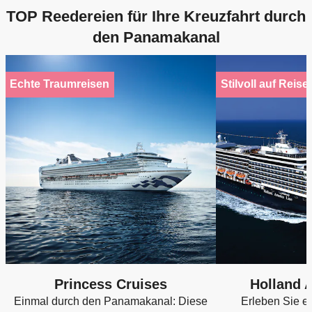
TOP Reedereien für Ihre Kreuzfahrt durch
den Panamakanal
Echte Traumreisen
Stilvoll auf Reise
Princess Cruises
Holland 
Einmal durch den Panamakanal: Diese
Erleben Sie e