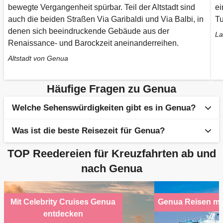
bewegte Vergangenheit spürbar. Teil der Altstadt sind
ei
auch die beiden Straßen Via Garibaldi und Via Balbi, in
Tu
denen sich beeindruckende Gebäude aus der
La
Renaissance- und Barockzeit aneinanderreihen.
Altstadt von Genua
Häufige Fragen zu Genua
Welche Sehenswürdigkeiten gibt es in Genua?
Was ist die beste Reisezeit für Genua?
Christoph-Kolumbus-Haus
TOP Reedereien für Kreuzfahrten ab und
Das Christoph-Kolumbus-Haus, auch bekannt als
Durch das mediterrane Klima sind die Sommer in Genua
„Casa di Cristoforo Colombo", ist die
nach Genua
sehr heiß und die Winter relativ mild. Die Hochsaison für
Rekonstruktion eines Hauses aus dem 18.
eine Genua Kreuzfahrt ist daher zwischen Juni und
Jahrhundert und stellt ein Gebäude dar, in dem
August, wenn die meisten Sonnenstunden garantiert
Kolumbus möglicherweise gelebt hat. Vom
Mit Celebrity Cruises Genua
Genua Reisen mi
sind. Wer eher mildere Temperaturen bevorzugt, sollte
originalen Wohnhaus wird davon ausgegangen,
entdecken
einen Urlaub von März bis Mai oder September bis