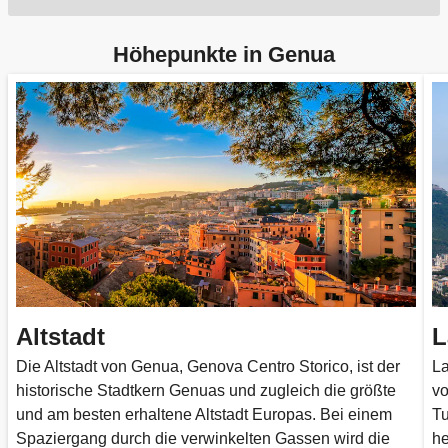
Höhepunkte in Genua
Altstadt
L
Die Altstadt von Genua, Genova Centro Storico, ist der
La
historische Stadtkern Genuas und zugleich die größte
vo
und am besten erhaltene Altstadt Europas. Bei einem
Tu
Spaziergang durch die verwinkelten Gassen wird die
he