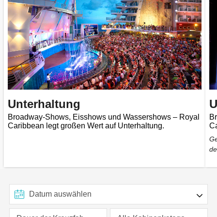
Unterhaltung
U
Broadway-Shows, Eisshows und Wassershows – Royal
B
Caribbean legt großen Wert auf Unterhaltung.
Ca
Ge
de