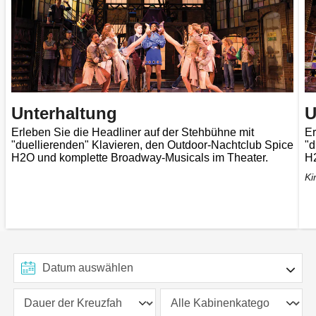
Unterhaltung
U
Erleben Sie die Headliner auf der Stehbühne mit
Er
"duellierenden" Klavieren, den Outdoor-Nachtclub Spice
"d
H2O und komplette Broadway-Musicals im Theater.
H2
Ki