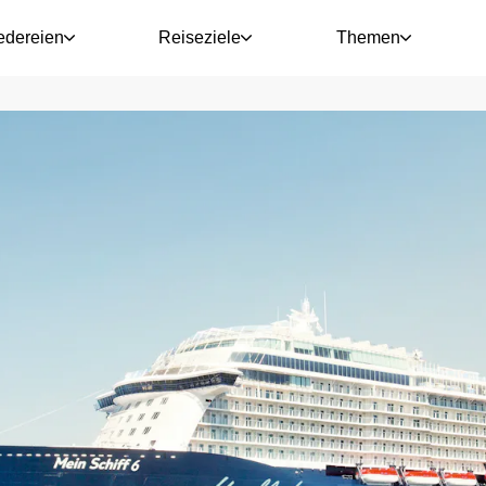
edereien
Reiseziele
Themen