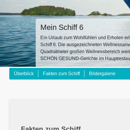
Mein Schiff 6
Ein Urlaub zum Wohlfühlen und Erholen erl
Schiff 6. Die ausgezeichneten Wellnessan
Quadratmeter großen Wellnessbereich we
SCHÖN GESUND-Gerichte im Hauptrestauran
Überblick
Fakten zum Schiff
Bildergalerie
Fakten zum Schiff