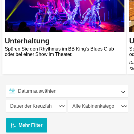
Unterhaltung
U
Spüren Sie den Rhythmus im BB King's Blues Club
Sp
oder bei einer Show im Theater.
od
Da
S
Mehr Filter