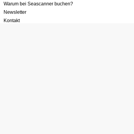
Warum bei Seascanner buchen?
Newsletter
Kontakt
Datenschutz
Cookies-Richtlinie
AGB
Impressum
Zielgebiete
Kreuzfahrten ab Deutschland
Karibik Kreuzfahrt
Mittelmeer Kreuzfahrt
Norwegen Kreuzfahrt
Kanaren Kreuzfahrt
Transatlantik Kreuzfahrt
Reedereien