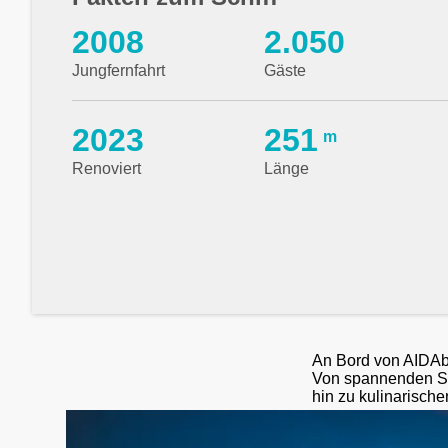
2008
2.050
Jungfernfahrt
Gäste
2023
251
m
Renoviert
Länge
An Bord von AIDAbe
Von spannenden Sh
hin zu kulinarische