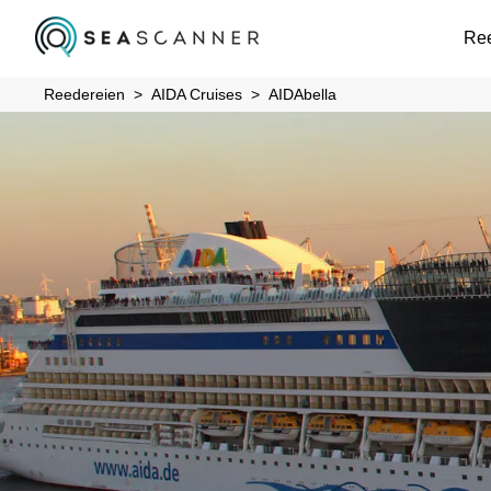
Re
Reedereien
AIDA Cruises
AIDAbella