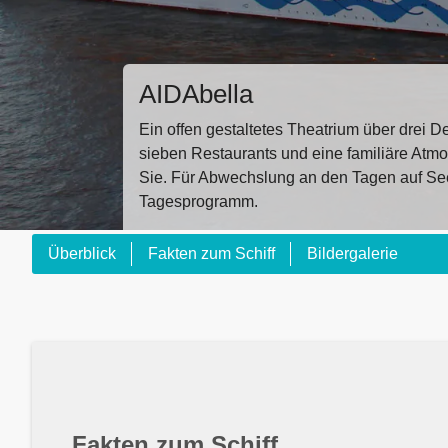
AIDAbella
Ein offen gestaltetes Theatrium über drei 
sieben Restaurants und eine familiäre Atm
Sie. Für Abwechslung an den Tagen auf See
Tagesprogramm.
Überblick
Fakten zum Schiff
Bildergalerie
Fakten zum Schiff